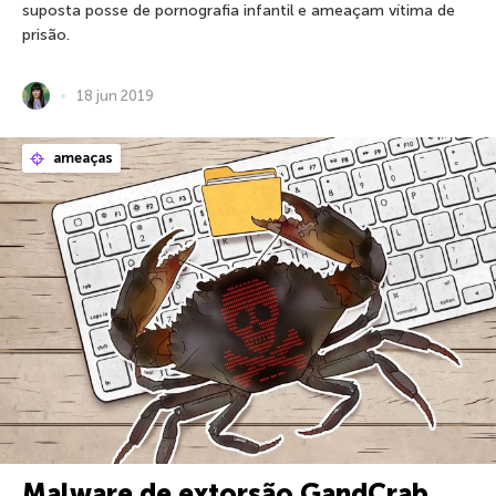
suposta posse de pornografia infantil e ameaçam vítima de
prisão.
18 jun 2019
ameaças
Malware de extorsão GandCrab