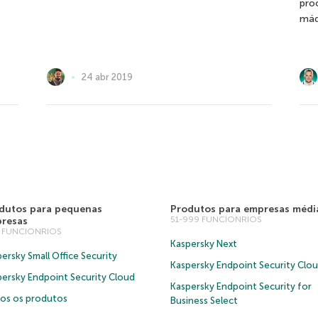
pro
máq
24 abr 2019
dutos para pequenas
Produtos para empresas médi
51-999 FUNCIONRIOS
resas
0 FUNCIONRIOS
Kaspersky Next
ersky Small Office Security
Kaspersky Endpoint Security Clo
persky Endpoint Security Cloud
Kaspersky Endpoint Security for
os os produtos
Business Select