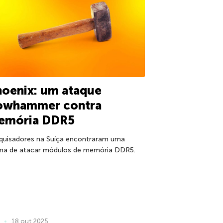
oenix: um ataque
owhammer contra
emória DDR5
quisadores na Suíça encontraram uma
ma de atacar módulos de memória DDR5.
18 out 2025