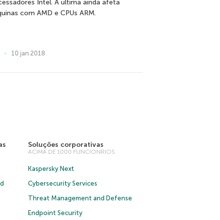
cessadores Intel. A última ainda afeta
uinas com AMD e CPUs ARM.
10 jan 2018
as
Soluções corporativas
ACIMA DE 1000 FUNCIONRIOS
Kaspersky Next
ud
Cybersecurity Services
Threat Management and Defense
Endpoint Security