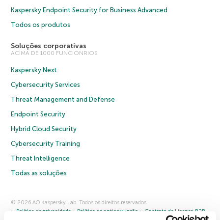
Kaspersky Endpoint Security for Business Advanced
Todos os produtos
Soluções corporativas
ACIMA DE 1000 FUNCIONRIOS
Kaspersky Next
Cybersecurity Services
Threat Management and Defense
Endpoint Security
Hybrid Cloud Security
Cybersecurity Training
Threat Intelligence
Todas as soluções
© 2026 AO Kaspersky Lab. Todos os direitos reservados.
Política de privacidade
Política de anticorrupção
Contrato de Licença B2B
Contrato de Licença B2C
Termos e condições de venda
Cookies