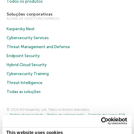
Todos os produtos
Soluções corporativas
ACIMA DE 1000 FUNCIONRIOS
Kaspersky Next
Cybersecurity Services
Threat Management and Defense
Endpoint Security
Hybrid Cloud Security
Cybersecurity Training
Threat Intelligence
Todas as soluções
© 2026 AO Kaspersky Lab. Todos os direitos reservados.
Política de privacidade
Política de anticorrupção
Contrato de Licença B2B
Contrato de Licença B2C
Termos e condições de venda
Cookies
This website uses cookies