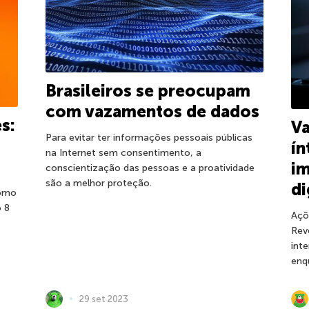
Brasileiros se preocupam
com vazamentos de dados
s:
V
Para evitar ter informações pessoais públicas
ín
na Internet sem consentimento, a
im
conscientização das pessoas e a proatividade
são a melhor proteção.
di
Como
 8
Açõ
Rev
int
enq
29 set 2023