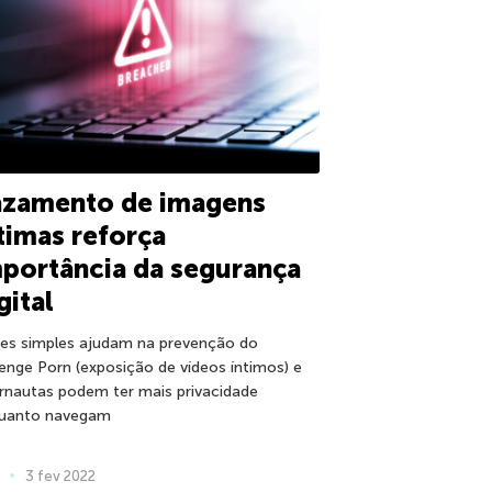
azamento de imagens
timas reforça
portância da segurança
gital
es simples ajudam na prevenção do
enge Porn (exposição de vídeos íntimos) e
ernautas podem ter mais privacidade
uanto navegam
3 fev 2022