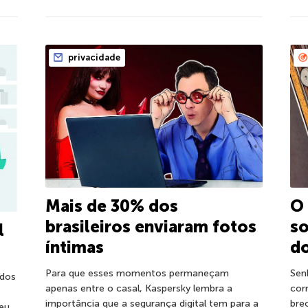
privacidade
Mais de 30% dos
O 
brasileiros enviaram fotos
so
l
íntimas
d
Para que esses momentos permaneçam
Sen
ados
apenas entre o casal, Kaspersky lembra a
cor
importância que a segurança digital tem para a
bre
eu