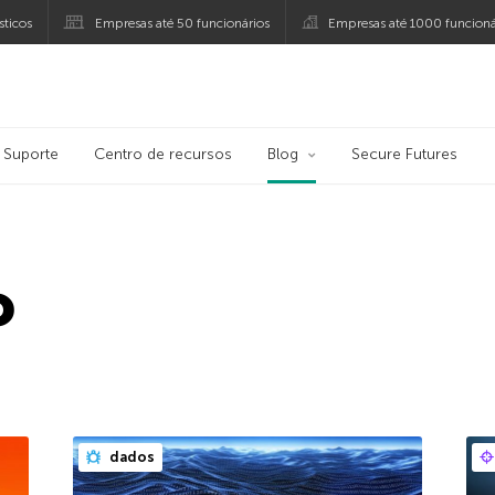
ticos
Empresas até 50 funcionários
Empresas até 1000 funcioná
ersky
Suporte
Centro de recursos
Blog
Secure Futures
o
dados