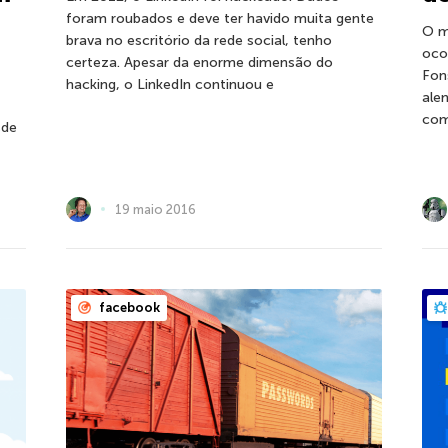
foram roubados e deve ter havido muita gente
O m
brava no escritório da rede social, tenho
oco
certeza. Apesar da enorme dimensão do
Fon
hacking, o LinkedIn continuou e
ale
com
sde
19 maio 2016
facebook