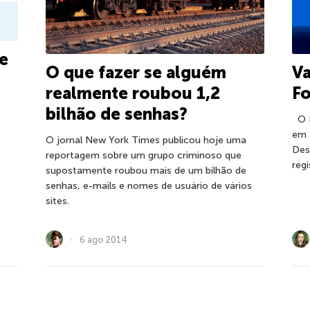
e
O que fazer se alguém
V
realmente roubou 1,2
F
bilhão de senhas?
O E
em 
O jornal New York Times publicou hoje uma
Des
reportagem sobre um grupo criminoso que
reg
supostamente roubou mais de um bilhão de
senhas, e-mails e nomes de usuário de vários
sites.
6 ago 2014