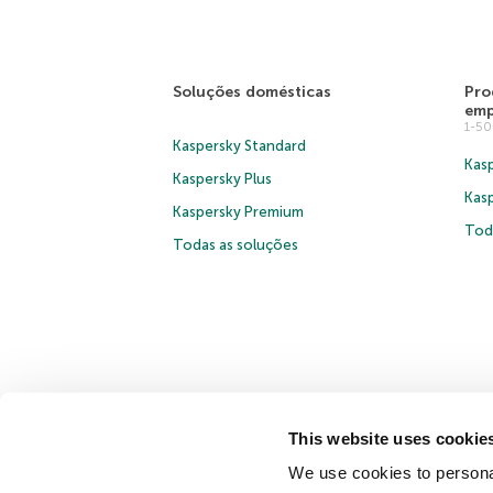
Soluções domésticas
Pro
emp
1-5
Kaspersky Standard
Kasp
Kaspersky Plus
Kas
Kaspersky Premium
Tod
Todas as soluções
This website uses cookie
© 2026 AO Kaspersky Lab. Todos os direitos reservados.
We use cookies to personal
Contrato de Licença B2C
Termos e condições de venda