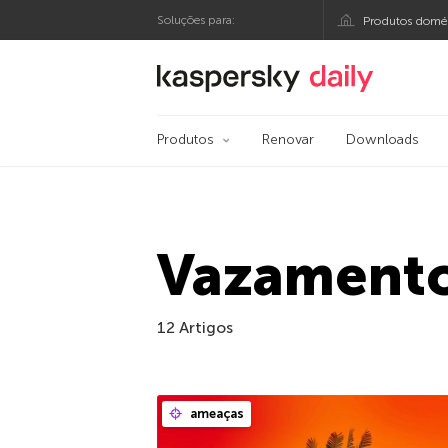
Soluções para:
Produtos domés
Blog oficial da Kasp
Produtos
Renovar
Downloads
Vazament
12 Artigos
ameaças