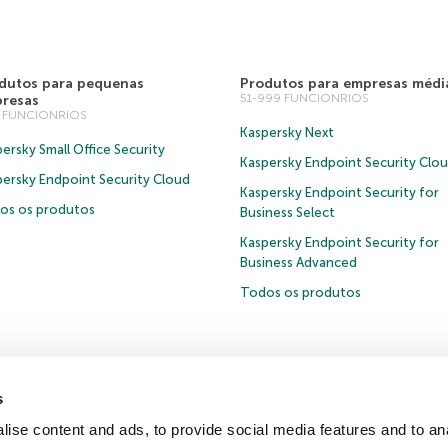
dutos para pequenas
Produtos para empresas médi
51-999 FUNCIONRIOS
resas
0 FUNCIONRIOS
Kaspersky Next
ersky Small Office Security
Kaspersky Endpoint Security Clo
persky Endpoint Security Cloud
Kaspersky Endpoint Security for
os os produtos
Business Select
Kaspersky Endpoint Security for
Business Advanced
Todos os produtos
s
Política de privacidade
Política de anticorrupção
Contrato de Licença B2B
ise content and ads, to provide social media features and to anal
Cookies