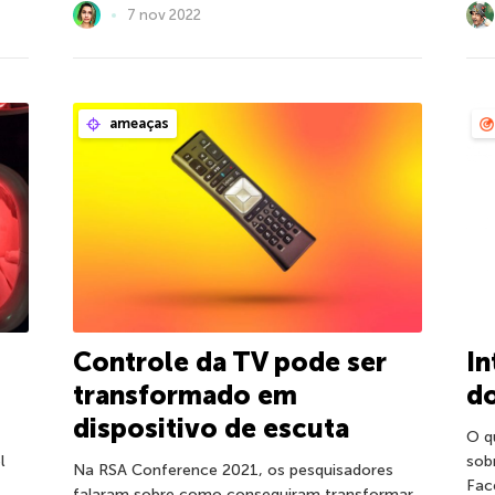
7 nov 2022
ameaças
Controle da TV pode ser
In
transformado em
do
dispositivo de escuta
O q
l
sob
Na RSA Conference 2021, os pesquisadores
Fac
falaram sobre como conseguiram transformar