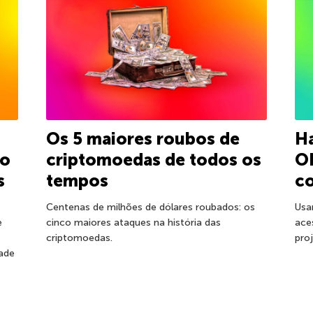
Os 5 maiores roubos de
Ha
ão
criptomoedas de todos os
O
s
tempos
co
Centenas de milhões de dólares roubados: os
Usa
e
cinco maiores ataques na história das
ace
criptomoedas.
pro
dade