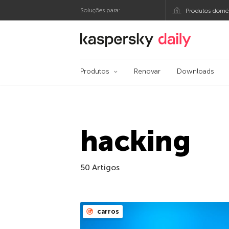
Soluções para:
Produtos domés
Blog oficial da Kasp
Produtos
Renovar
Downloads
hacking
50 Artigos
carros