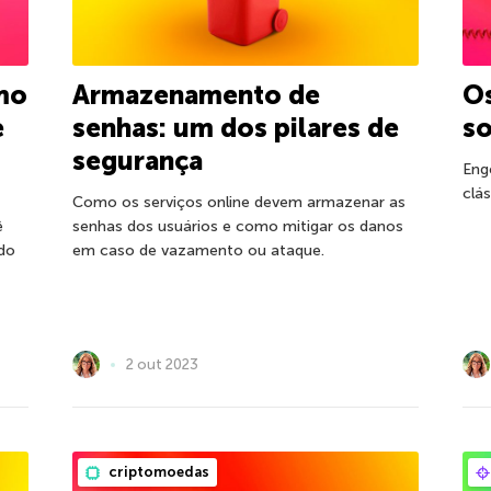
mo
Armazenamento de
Os
e
senhas: um dos pilares de
so
segurança
Eng
clá
Como os serviços online devem armazenar as
ê
senhas dos usuários e como mitigar os danos
do
em caso de vazamento ou ataque.
2 out 2023
criptomoedas