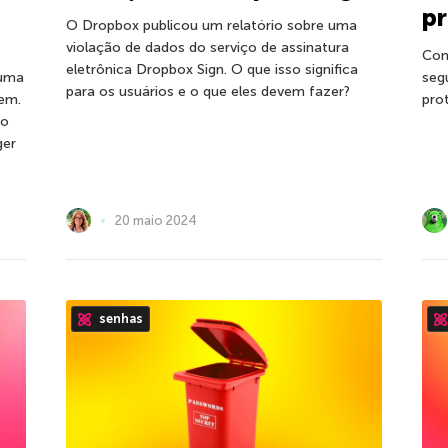
pr
O Dropbox publicou um relatório sobre uma
violação de dados do serviço de assinatura
Com
eletrônica Dropbox Sign. O que isso significa
 uma
seg
para os usuários e o que eles devem fazer?
em.
pro
po
ger
20 maio 2024
senhas