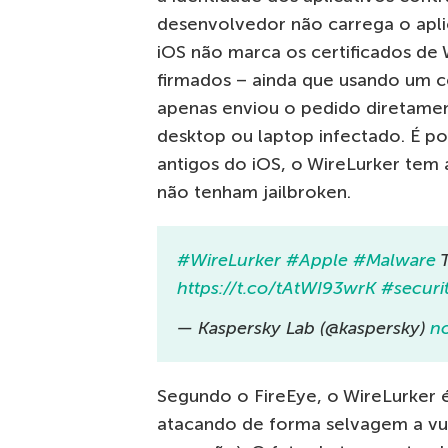
desenvolvedor não carrega o aplic
iOS não marca os certificados de
firmados – ainda que usando um c
apenas enviou o pedido diretament
desktop ou laptop infectado. É po
antigos do iOS, o WireLurker tem 
não tenham jailbroken.
#WireLurker
#Apple
#Malware
T
https://t.co/tAtWI93wrK
#securi
— Kaspersky Lab (@kaspersky)
n
Segundo o FireEye, o WireLurker 
atacando de forma selvagem a vu