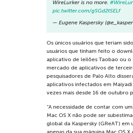
WireLurker is no more.
#WireLur
pic.twitter.com/gSGd2tSELf
— Eugene Kaspersky (@e_kasper
Os únicos usuários que teriam si
usuários que tinham feito o downl
aplicativo de leilões Taobao ou o
mercado de aplicativos de terce
pesquisadores de Palo Alto disse
aplicativos infectados em Maiyadi
vezes mais desde 16 de outubro p
“A necessidade de contar com um
Mac OS X não pode ser subestimada
global da Kaspersky (GReAT) em
apenas da sua máquina Mac OS X q