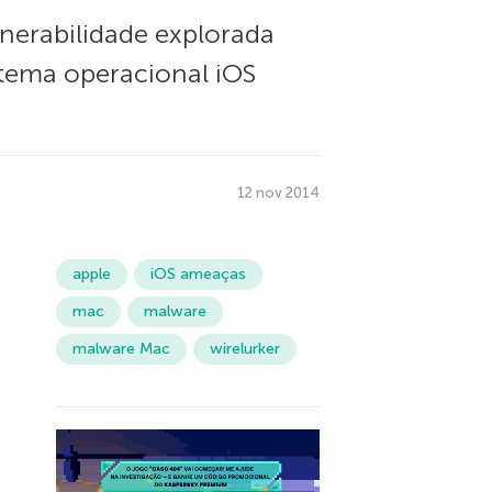
nerabilidade explorada
stema operacional iOS
12 nov 2014
apple
iOS ameaças
mac
malware
malware Mac
wirelurker