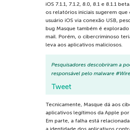
iOS 7.1.1, 7.1.2, 8.0, 8.1 e 8.1.1 b
os relatórios iniciais sugerem que
usuário iOS via conexão USB, pes
bug Masque também é explorado 
mail. Porém, o cibercriminoso teri
leva aos aplicativos maliciosos.
Pesquisadores descobriram a po
responsável pelo malware #WireL
Tweet
Tecnicamente, Masque dá aos cibe
aplicativos legítimos da Apple por
Em parte, a falha está relacion
a identidade dos aplicativos contr