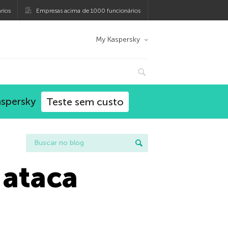
rios
Empresas acima de 1000 funcionários
My Kaspersky
aspersky
Teste sem custo
 ataca