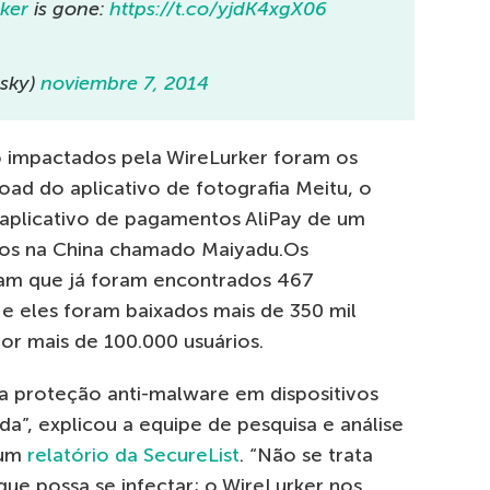
ker
is gone:
https://t.co/yjdK4xgX06
sky)
noviembre 7, 2014
do impactados pela WireLurker foram os
oad do aplicativo de fotografia Meitu, o
 aplicativo de pagamentos AliPay de um
iros na China chamado Maiyadu.Os
ram que já foram encontrados 467
 e eles foram baixados mais de 350 mil
or mais de 100.000 usuários.
a proteção anti-malware em dispositivos
”, explicou a equipe de pesquisa e análise
 um
relatório da SecureList
. “Não se trata
ue possa se infectar; o WireLurker nos