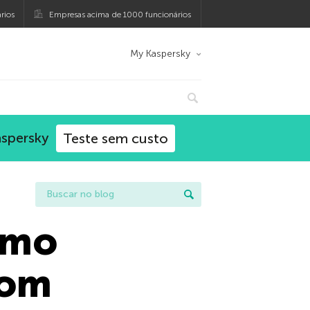
rios
Empresas acima de 1000 funcionários
My Kaspersky
aspersky
Teste sem custo
omo
com