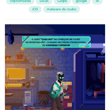
criptomoeda
Dicas
Golpe
google
IA
iOS
malware de roubo