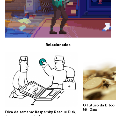
Relacionados
O futuro da Bitco
Mt. Gox
Dica da semana: Kaspersky Rescue Disk,