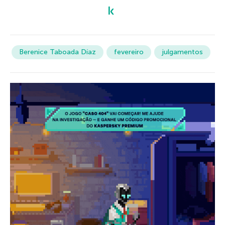
Berenice Taboada Díaz
fevereiro
julgamentos