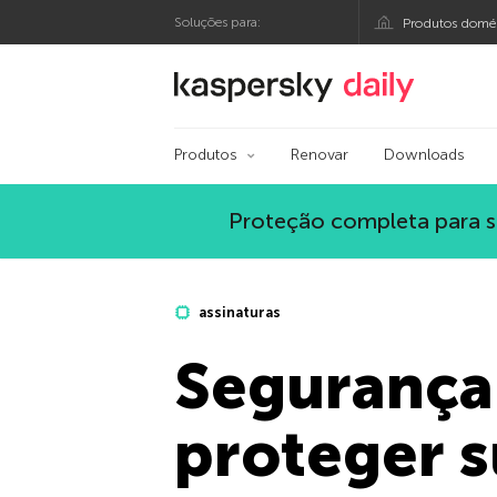
Soluções para:
Produtos domés
Blog oficial da Kasp
Produtos
Renovar
Downloads
Proteção completa para s
assinaturas
Segurança
proteger s