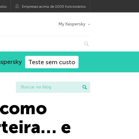
rios
Empresas acima de 1000 funcionários
My Kaspersky
aspersky
Teste sem custo
: como
rteira… e