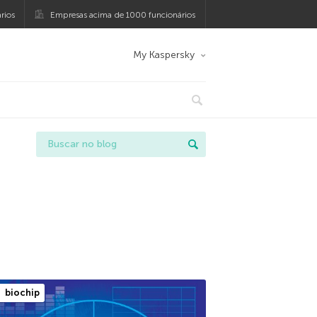
rios
Empresas acima de 1000 funcionários
My Kaspersky
biochip