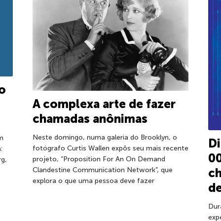
o
A complexa arte de fazer
chamadas anônimas
Neste domingo, numa galeria do Brooklyn, o
um
D
fotógrafo Curtis Wallen expôs seu mais recente
:
0
projeto, “Proposition For An On Demand
rg,
c
Clandestine Communication Network”, que
explora o que uma pessoa deve fazer
d
Dur
exp