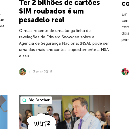
Ter 2 bilhões de cartões
co
SIM roubados é um
,
Em 
pesadelo real
que
cen
are
com
O mais recente de uma longa linha de
doi
revelações de Edward Snowden sobre a
pri
Agência de Segurança Nacional (NSA), pode ser
uma das mais chocantes: supostamente a NSA
e seu
3 mar 2015
Big Brother