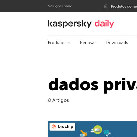
Soluções para:
Produtos domés
Blog oficial da Kasp
Produtos
Renovar
Downloads
dados pri
8 Artigos
biochip