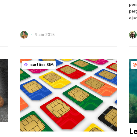
pen
per
aju
9 abr 2015
cartões SIM
L