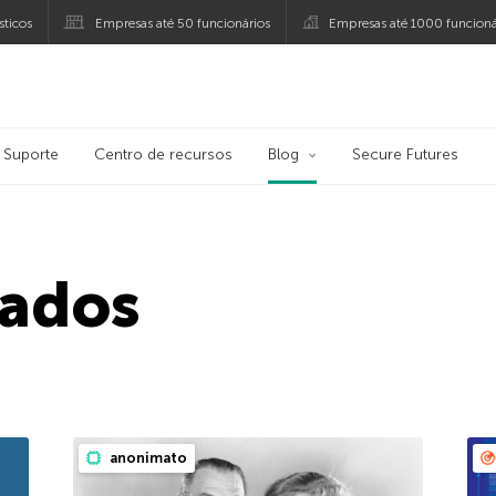
ticos
Empresas até 50 funcionários
Empresas até 1000 funcioná
ersky
Suporte
Centro de recursos
Blog
Secure Futures
vados
anonimato