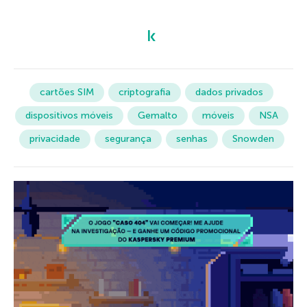
cartões SIM
criptografia
dados privados
dispositivos móveis
Gemalto
móveis
NSA
privacidade
segurança
senhas
Snowden