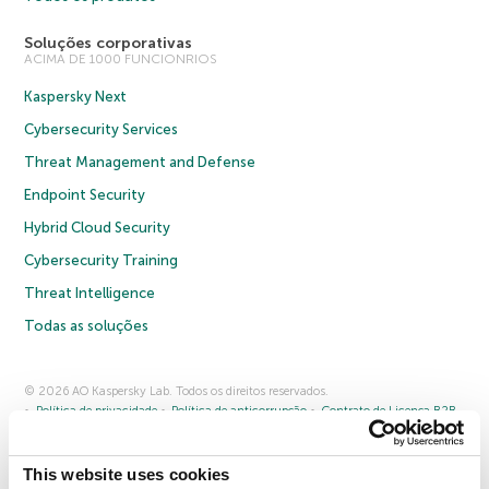
Soluções corporativas
ACIMA DE 1000 FUNCIONRIOS
Kaspersky Next
Cybersecurity Services
Threat Management and Defense
Endpoint Security
Hybrid Cloud Security
Cybersecurity Training
Threat Intelligence
Todas as soluções
© 2026 AO Kaspersky Lab. Todos os direitos reservados.
Política de privacidade
Política de anticorrupção
Contrato de Licença B2B
Contrato de Licença B2C
Termos e condições de venda
Cookies
This website uses cookies
Fale conosco
Sobre a Kaspersky
Parceiros
Blog
Centro de recursos