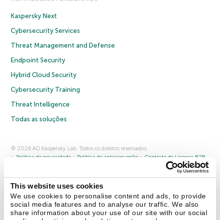
Kaspersky Next
Cybersecurity Services
Threat Management and Defense
Endpoint Security
Hybrid Cloud Security
Cybersecurity Training
Threat Intelligence
Todas as soluções
© 2026 AO Kaspersky Lab. Todos os direitos reservados.
Política de privacidade
Política de anticorrupção
Contrato de Licença B2B
Contrato de Licença B2C
Termos e condições de venda
Cookies
This website uses cookies
Fale conosco
Sobre a Kaspersky
Parceiros
Blog
Centro de recursos
We use cookies to personalise content and ads, to provide
Comunicado à imprensa
social media features and to analyse our traffic. We also
share information about your use of our site with our social