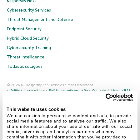
Kaspersky Next
Cybersecurity Services
Threat Management and Defense
Endpoint Security
Hybrid Cloud Security
Cybersecurity Training
Threat Intelligence
Todas as soluções
© 2026 AO Kaspersky Lab. Todos os direitos reservados.
Política de privacidade
Política de anticorrupção
Contrato de Licença B2B
Contrato de Licença B2C
Termos e condições de venda
Cookies
This website uses cookies
Fale conosco
Sobre a Kaspersky
Parceiros
Blog
Centro de recursos
We use cookies to personalise content and ads, to provide
Comunicado à imprensa
social media features and to analyse our traffic. We also
share information about your use of our site with our social
media, advertising and analytics partners who may
Securelist
Eugene Personal Blog
combine it with other information that you’ve provided to