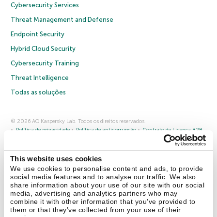
Cybersecurity Services
Threat Management and Defense
Endpoint Security
Hybrid Cloud Security
Cybersecurity Training
Threat Intelligence
Todas as soluções
© 2026 AO Kaspersky Lab. Todos os direitos reservados.
Política de privacidade
Política de anticorrupção
Contrato de Licença B2B
Contrato de Licença B2C
Termos e condições de venda
Cookies
This website uses cookies
Fale conosco
Sobre a Kaspersky
Parceiros
Blog
Centro de recursos
We use cookies to personalise content and ads, to provide
Comunicado à imprensa
social media features and to analyse our traffic. We also
share information about your use of our site with our social
media, advertising and analytics partners who may
Securelist
Eugene Personal Blog
combine it with other information that you’ve provided to
them or that they’ve collected from your use of their