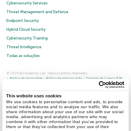
Cybersecurity Services
Threat Management and Defense
Endpoint Security
Hybrid Cloud Security
Cybersecurity Training
Threat Intelligence
Todas as soluções
© 2026 AO Kaspersky Lab. Todos os direitos reservados.
Política de privacidade
Política de anticorrupção
Contrato de Licença B2B
Contrato de Licença B2C
Termos e condições de venda
Cookies
This website uses cookies
Fale conosco
Sobre a Kaspersky
Parceiros
Blog
Centro de recursos
We use cookies to personalise content and ads, to provide
Comunicado à imprensa
social media features and to analyse our traffic. We also
share information about your use of our site with our social
media, advertising and analytics partners who may
Securelist
Eugene Personal Blog
combine it with other information that you’ve provided to
them or that they’ve collected from your use of their