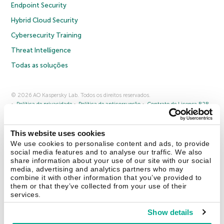
Endpoint Security
Hybrid Cloud Security
Cybersecurity Training
Threat Intelligence
Todas as soluções
© 2026 AO Kaspersky Lab. Todos os direitos reservados.
Política de privacidade
Política de anticorrupção
Contrato de Licença B2B
Contrato de Licença B2C
Termos e condições de venda
Cookies
This website uses cookies
Fale conosco
Sobre a Kaspersky
Parceiros
Blog
Centro de recursos
We use cookies to personalise content and ads, to provide
Comunicado à imprensa
social media features and to analyse our traffic. We also
share information about your use of our site with our social
media, advertising and analytics partners who may
Securelist
Eugene Personal Blog
combine it with other information that you’ve provided to
them or that they’ve collected from your use of their
services.
Show details
Brasil