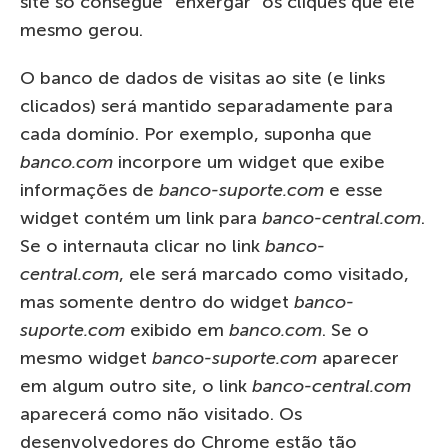
site só consegue “enxergar” os cliques que ele
mesmo gerou.
O banco de dados de visitas ao site (e links
clicados) será mantido separadamente para
cada domínio. Por exemplo, suponha que
banco.com
incorpore um widget que exibe
informações de
banco-suporte.com
e esse
widget contém um link para
banco-central.com
.
Se o internauta clicar no link
banco-
central.com
, ele será marcado como visitado,
mas somente dentro do widget
banco-
suporte.com
exibido em
banco.com
. Se o
mesmo widget
banco-suporte.com
aparecer
em algum outro site, o link
banco-central.com
aparecerá como não visitado. Os
desenvolvedores do Chrome estão tão