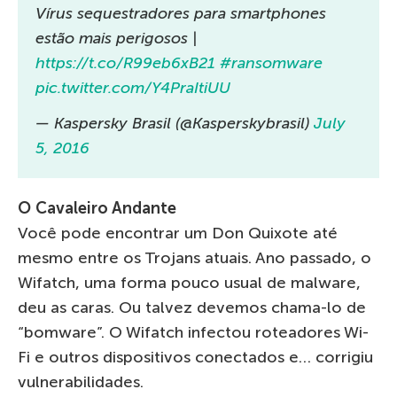
Vírus sequestradores para smartphones
estão mais perigosos |
https://t.co/R99eb6xB21
#ransomware
pic.twitter.com/Y4PraItiUU
— Kaspersky Brasil (@Kasperskybrasil)
July
5, 2016
O Cavaleiro Andan
te
Você pode encontrar um Don Quixote até
mesmo entre os Trojans atuais. Ano passado, o
Wifatch, uma forma pouco usual de malware,
deu as caras. Ou talvez devemos chama-lo de
“bomware”. O Wifatch infectou roteadores Wi-
Fi e outros dispositivos conectados e… corrigiu
vulnerabilidades.