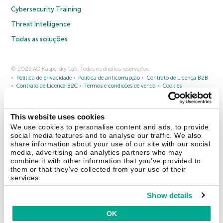
Cybersecurity Training
Threat Intelligence
Todas as soluções
© 2026 AO Kaspersky Lab. Todos os direitos reservados.
Política de privacidade
Política de anticorrupção
Contrato de Licença B2B
Contrato de Licença B2C
Termos e condições de venda
Cookies
Fale conosco
Sobre a Kaspersky
Parceiros
Blog
Centro de recursos
This website uses cookies
Comunicado à imprensa
We use cookies to personalise content and ads, to provide
social media features and to analyse our traffic. We also
share information about your use of our site with our social
Securelist
Eugene Personal Blog
media, advertising and analytics partners who may
combine it with other information that you’ve provided to
them or that they’ve collected from your use of their
services.
Show details
Brasil
OK