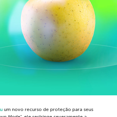
ou
um novo recurso de proteção para seus
own Mode
“, ele restringe severamente a