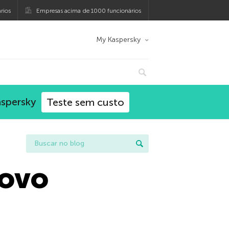
rios
Empresas acima de 1000 funcionários
My Kaspersky
aspersky
Teste sem custo
novo