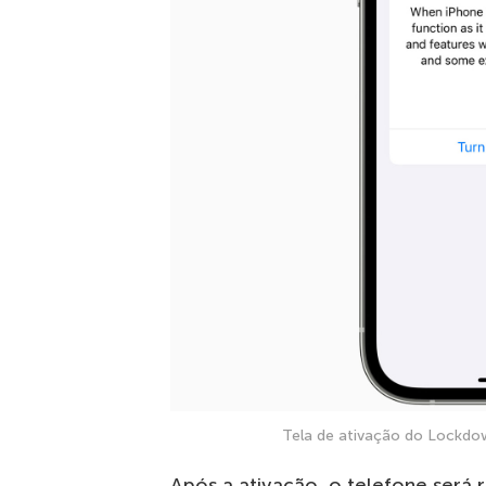
Tela de ativação do Lockd
Após a ativação, o telefone será 