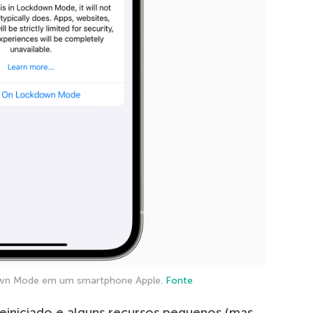
own Mode em um smartphone Apple.
Fonte
reiniciado e alguns recursos pequenos (mas,