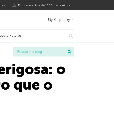
rios
Empresas acima de 1000 funcionários
My Kaspersky
ecure Futures
erigosa: o
ro que o