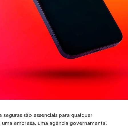
 seguras são essenciais para qualquer
eja uma empresa, uma agência governamental