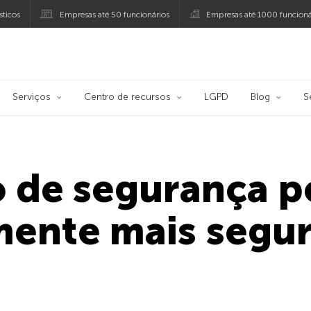
ticos
Empresas até 50 funcionários
Empresas até 1000 funcioná
ersky
Serviços
Centro de recursos
LGPD
Blog
S
 de segurança p
mente mais segu