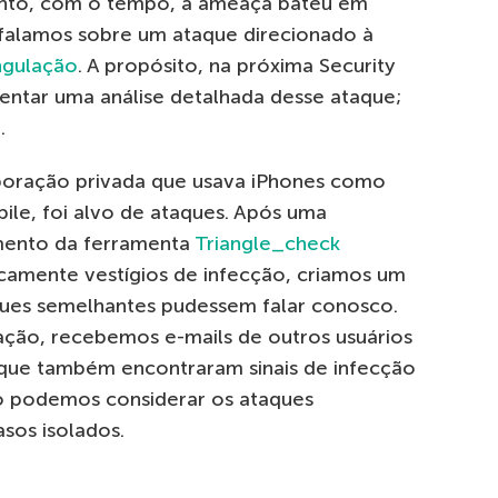
anto, com o tempo, a ameaça bateu em
 falamos sobre um ataque direcionado à
ngulação
. A propósito, na próxima Security
entar uma análise detalhada desse ataque;
e
.
poração privada que usava iPhones como
le, foi alvo de ataques. Após uma
mento da ferramenta
Triangle_check
camente vestígios de infecção, criamos um
aques semelhantes pudessem falar conosco.
ção, recebemos e-mails de outros usuários
que também encontraram sinais de infecção
ão podemos considerar os ataques
sos isolados.