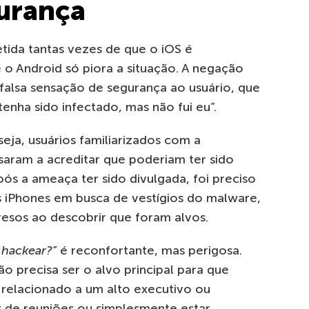
gurança
tida tantas vezes de que o iOS é
 o Android só piora a situação. A negação
falsa sensação de segurança ao usuário, que
enha sido infectado, mas não fui eu”.
eja, usuários familiarizados com a
saram a acreditar que poderiam ter sido
ós a ameaça ter sido divulgada, foi preciso
s iPhones em busca de vestígios do malware,
resos ao descobrir que foram alvos.
 hackear?”
é reconfortante, mas perigosa.
o precisa ser o alvo principal para que
 relacionado a um alto executivo ou
r de reuniões ou simplesmente estar