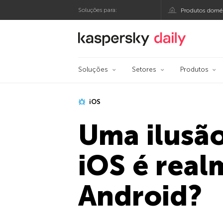
Soluções para:
Produtos domés
Blog oficial da Kasp
Soluções
Setores
Produtos
iOS
Uma ilusão
iOS é real
Android?