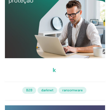
B2B
darknet
ransomware