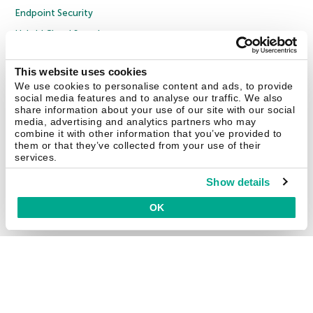
Endpoint Security
Hybrid Cloud Security
Cybersecurity Training
This website uses cookies
Threat Intelligence
We use cookies to personalise content and ads, to provide
Todas as soluções
social media features and to analyse our traffic. We also
share information about your use of our site with our social
media, advertising and analytics partners who may
combine it with other information that you’ve provided to
© 2026 AO Kaspersky Lab. Todos os direitos reservados.
them or that they’ve collected from your use of their
Política de privacidade
Política de anticorrupção
Contrato de Licença B2B
services.
Contrato de Licença B2C
Termos e condições de venda
Cookies
Show details
Fale conosco
Sobre a Kaspersky
Parceiros
Blog
Centro de recursos
OK
Comunicado à imprensa
Securelist
Eugene Personal Blog