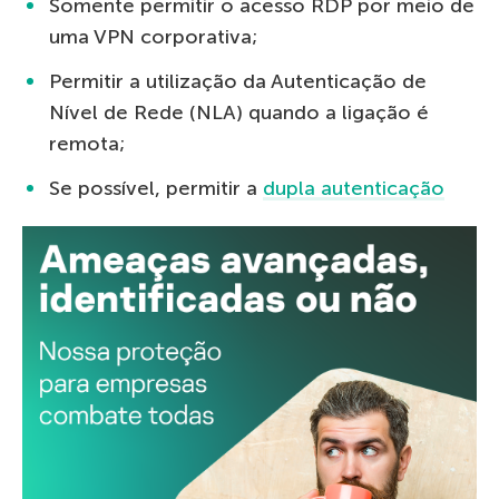
Somente permitir o acesso RDP por meio de
uma VPN corporativa;
Permitir a utilização da Autenticação de
Nível de Rede (NLA) quando a ligação é
remota;
Se possível, permitir a
d
u
p
l
a
a
u
t
e
n
t
i
c
a
ç
ã
o