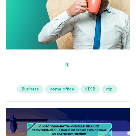
Business
home office
KESB
rdp