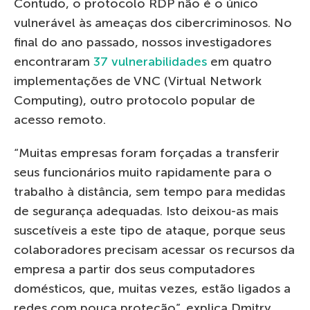
Contudo, o protocolo RDP não é o único
vulnerável às ameaças dos cibercriminosos. No
final do ano passado, nossos investigadores
encontraram
3
7
v
u
l
n
e
r
a
b
i
l
i
d
a
d
e
s
em quatro
implementações de VNC (Virtual Network
Computing), outro protocolo popular de
acesso remoto.
“Muitas empresas foram forçadas a transferir
seus funcionários muito rapidamente para o
trabalho à distância, sem tempo para medidas
de segurança adequadas. Isto deixou-as mais
suscetíveis a este tipo de ataque, porque seus
colaboradores precisam acessar os recursos da
empresa a partir dos seus computadores
domésticos, que, muitas vezes, estão ligados a
redes com pouca proteção”, explica Dmitry