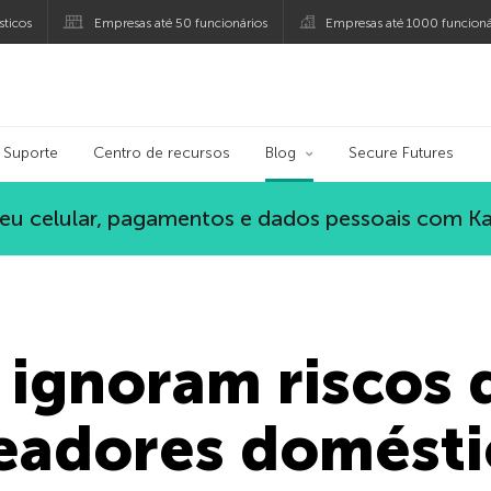
ticos
Empresas até 50 funcionários
Empresas até 1000 funcioná
ersky
Suporte
Centro de recursos
Blog
Secure Futures
eu celular, pagamentos e dados pessoais com K
s ignoram riscos
teadores domésti