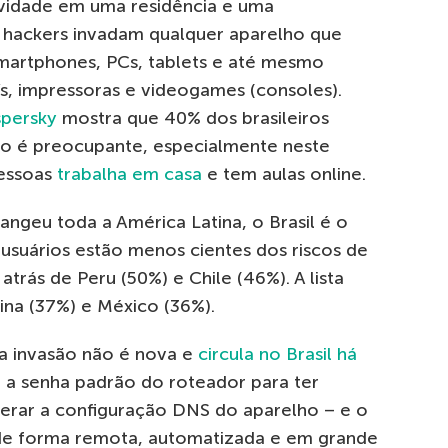
ividade em uma residência e uma
e hackers invadam qualquer aparelho que
smartphones, PCs, tablets e até mesmo
Vs, impressoras e videogames (consoles).
spersky
mostra que 40% dos brasileiros
o é preocupante, especialmente neste
essoas
trabalha em casa
e tem aulas online.
ngeu toda a América Latina, o Brasil é o
 usuários estão menos cientes dos riscos de
trás de Peru (50%) e Chile (46%). A lista
ina (37%) e México (36%).
ta invasão não é nova e
circula no Brasil há
ar a senha padrão do roteador para ter
terar a configuração DNS do aparelho – e o
 de forma remota, automatizada e em grande