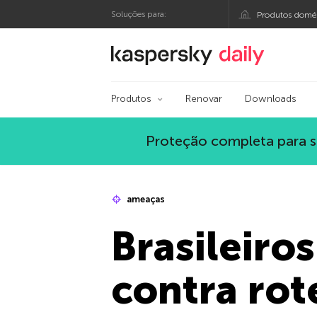
Soluções para:
Produtos domés
Blog oficial da Kasp
Produtos
Renovar
Downloads
Proteção completa para s
ameaças
Brasileiro
contra ro