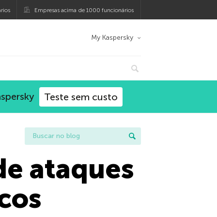
rios
Empresas acima de 1000 funcionários
My Kaspersky
aspersky
Teste sem custo
 de ataques
cos