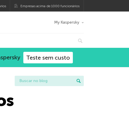
rios
Empresas acima de 1000 funcionários
My Kaspersky
aspersky
Teste sem custo
os