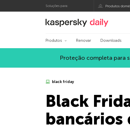
Soluções para:
Produtos domés
Blog oficial da Kasp
Produtos
Renovar
Downloads
Proteção completa para s
black friday
Black Frid
bancários