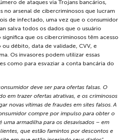
mero de ataques via Trojans bancários,
s no arsenal de cibercriminosos que lucram
is de infectado, uma vez que o consumidor
an salva todos os dados que o usuário
so significa que os cibercriminosos têm acesso
 ou débito, data de validade, CVV, e
tima. Os invasores podem utilizar essas
ões como para esvaziar a conta bancária do
onsumidor deve ser para ofertas falsas. O
do em trazer ofertas atrativas, e os criminosos
gar novas vítimas de fraudes em sites falsos. A
consumidor compre por impulso para obter o
é uma armadilha para os desavisados – em
lientes, que estão famintos por descontos e
ite em que estão inserindo seus dados
“,