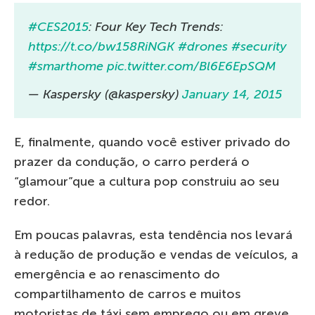
#CES2015
: Four Key Tech Trends:
https://t.co/bw158RiNGK
#drones
#security
#smarthome
pic.twitter.com/Bl6E6EpSQM
— Kaspersky (@kaspersky)
January 14, 2015
E, finalmente, quando você estiver privado do
prazer da condução, o carro perderá o
“glamour”que a cultura pop construiu ao seu
redor.
Em poucas palavras, esta tendência nos levará
à redução de produção e vendas de veículos, a
emergência e ao renascimento do
compartilhamento de carros e muitos
motoristas de táxi sem emprego ou em greve.