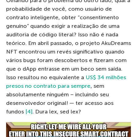
Olhando para o problema do outro lado, qual a
probabilidade de você, como usuário de
contrato inteligente, obter “consentimento
genuíno” quando exigir a realização de uma
auditoria de código literal? Isso não é nada
teórico. Em abril passado, o projeto AkuDreams
NFT encontrou um revés significativo quando
vários bugs foram descobertos e fizeram com
que o dApp entrasse em um beco sem saída.
Isso resultou no equivalente a
US$ 34 milhões
presos no contrato para sempre
, sem
absolutamente ninguém – incluindo seu
desenvolvedor original! — ter acesso aos
fundos
[4]
. Dura lex, sed lex?