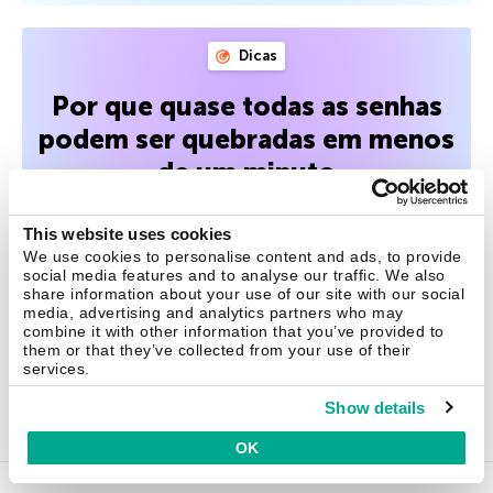
Dicas
Por que quase todas as senhas
podem ser quebradas em menos
de um minuto
Revisamos um estudo que conduzimos há dois anos
This website uses cookies
sobre o comprometimento de senhas reais vazadas na
We use cookies to personalise content and ads, to provide
dark web. As descobertas são preocupantes: quase todas
social media features and to analyse our traffic. We also
as senhas podem ser quebradas em menos de um
share information about your use of our site with our social
minuto, e três em cada cinco levam menos de uma hora.
media, advertising and analytics partners who may
combine it with other information that you’ve provided to
Como podemos deixar de usar senhas inseguras?
them or that they’ve collected from your use of their
services.
19 maio 2026
Show details
OK