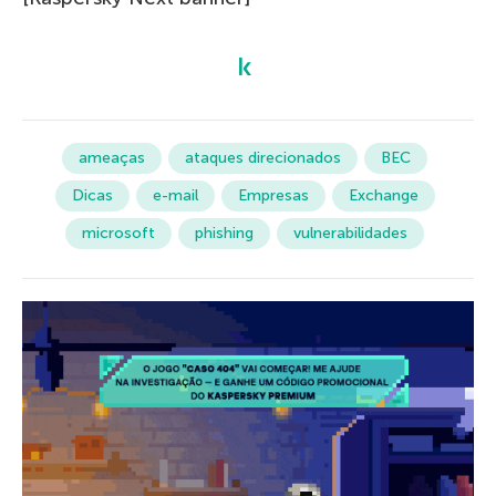
ameaças
ataques direcionados
BEC
Dicas
e-mail
Empresas
Exchange
microsoft
phishing
vulnerabilidades