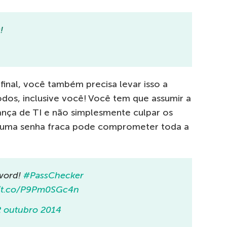
!
nal, você também precisa levar isso a
todos, inclusive você! Você tem que assumir a
ança de TI e não simplesmente culpar os
al, uma senha fraca pode comprometer toda a
sword!
#PassChecker
//t.co/P9Pm0SGc4n
2 outubro 2014