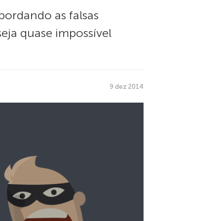
abordando as falsas
seja quase impossível
9 dez 2014