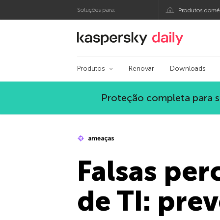
Soluções para:
Produtos domés
Blog oficial da Kasp
Produtos
Renovar
Downloads
Proteção completa para s
ameaças
Falsas pe
de TI: pre