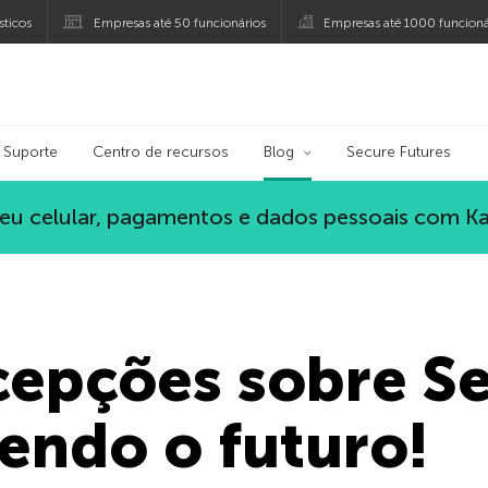
ticos
Empresas até 50 funcionários
Empresas até 1000 funcioná
ersky
Suporte
Centro de recursos
Blog
Secure Futures
eu celular, pagamentos e dados pessoais com K
rcepções sobre S
vendo o futuro!