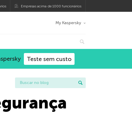
rios
Empresas acima de 1000 funcionários
My Kaspersky
aspersky
Teste sem custo
egurança