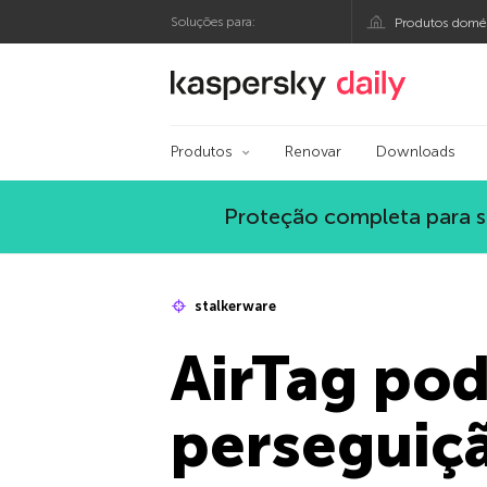
Soluções para:
Produtos domés
Blog oficial da Kasp
Produtos
Renovar
Downloads
Proteção completa para s
stalkerware
AirTag pod
perseguiçã