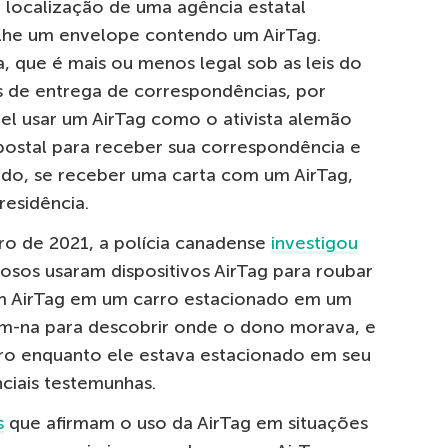
 localização de uma agência estatal
r-lhe um envelope contendo um AirTag.
a, que é mais ou menos legal sob as leis do
ais de entrega de correspondências, por
l usar um AirTag como o ativista alemão
postal para receber sua correspondência e
ado, se receber uma carta com um AirTag,
residência.
o de 2021, a polícia canadense
investigou
nosos usaram dispositivos AirTag para roubar
m AirTag em um carro estacionado em um
m-na para descobrir onde o dono morava, e
rro enquanto ele estava estacionado em seu
nciais testemunhas.
s
que afirmam o uso da AirTag em situações