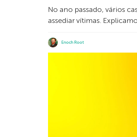
No ano passado, vários ca
assediar vítimas. Explica
Enoch Root