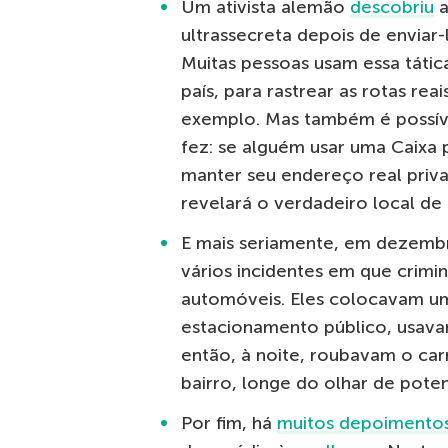
Um ativista alemão
descobriu
a
ultrassecreta depois de envia
Muitas pessoas usam essa tátic
país, para rastrear as rotas re
exemplo. Mas também é possíve
fez: se alguém usar uma Caixa 
manter seu endereço real priv
revelará o verdadeiro local de 
E mais seriamente, em dezembr
vários incidentes em que crimi
automóveis. Eles colocavam u
estacionamento público, usava
então, à noite, roubavam o ca
bairro, longe do olhar de pote
Por fim, há
muitos depoimento