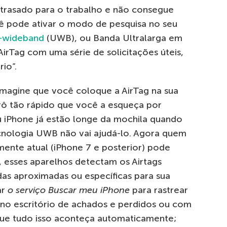
atrasado para o trabalho e não consegue
ê pode ativar o modo de pesquisa no seu
a-wideband
(UWB), ou Banda Ultralarga em
AirTag com uma série de solicitações úteis,
io”.
magine que você coloque a AirTag na sua
rô tão rápido que você a esqueça por
 iPhone já estão longe da mochila quando
cnologia UWB não vai ajudá-lo. Agora quem
mente atual (iPhone 7 e posterior) pode
, esses aparelhos detectam os Airtags
s aproximadas ou específicas para sua
ar
o serviço Buscar meu iPhone
para rastrear
 no escritório de achados e perdidos ou com
que tudo isso aconteça automaticamente;