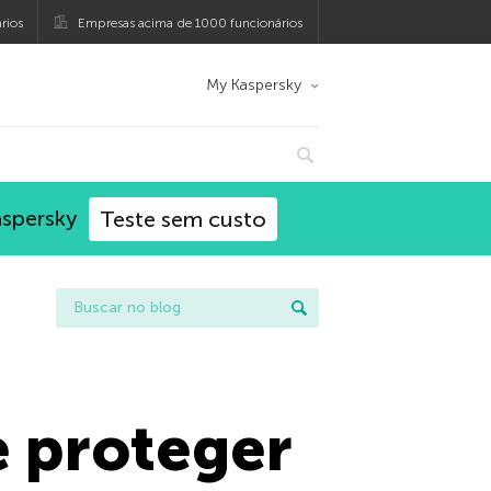
rios
Empresas acima de 1000 funcionários
My Kaspersky
aspersky
Teste sem custo
e proteger