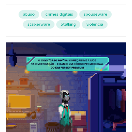
abuso
crimes digitais
spouseware
stalkerware
Stalking
violência