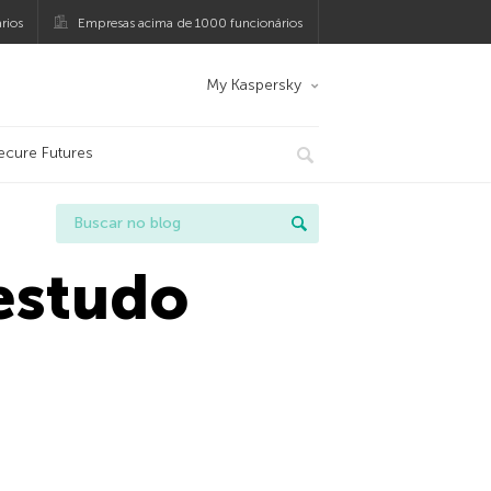
rios
Empresas acima de 1000 funcionários
My Kaspersky
ecure Futures
estudo