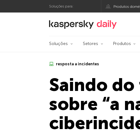
Soluções para:
Produtos domés
Blog oficial da Kasp
Soluções
Setores
Produtos
resposta a incidentes
Saindo do
sobre “a n
ciberincid