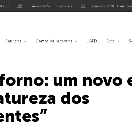
ticos
Empresas até 50 funcionários
Empresas até 1000 funcioná
ersky
Serviços
Centro de recursos
LGPD
Blog
S
 forno: um novo 
atureza dos
entes”