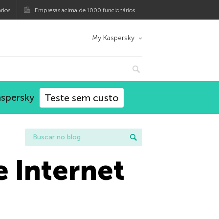
rios
Empresas acima de 1000 funcionários
My Kaspersky
aspersky
Teste sem custo
e Internet