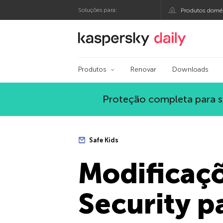
Soluções para:
Produtos domés
Blog oficial da Kasp
Produtos
Renovar
Downloads
Proteção completa para s
Safe Kids
Modificaçõ
Security p