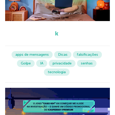
apps de mensagens
Dicas
falsificações
Golpe
IA
privacidade
senhas
tecnologia