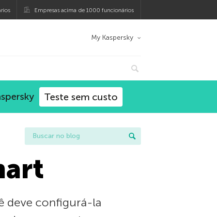
rios
Empresas acima de 1000 funcionários
My Kaspersky
aspersky
Teste sem custo
mart
ê deve configurá-la