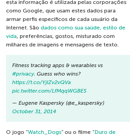
esta informação é utilizada pelas corporações
como Google, que usam estes dados para
armar perfis específicos de cada usuário da
Internet. São
dados como sua saúde, estilo de
vida
, preferências, gostos, misturado com
milhares de imagens e mensagens de texto.
Fitness tracking apps & wearables vs
#privacy
. Guess who wins?
https://t.co/YjIZv2vQVa
pic.twitter.com/LfMqqWGBES
— Eugene Kaspersky (@e_kaspersky)
October 31, 2014
O jogo “
Watch_Dogs
” ou o filme “
Duro de