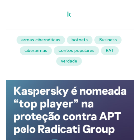
armas cibernéticas
botnets
Business
ciberarmas
contos populares
RAT
verdade