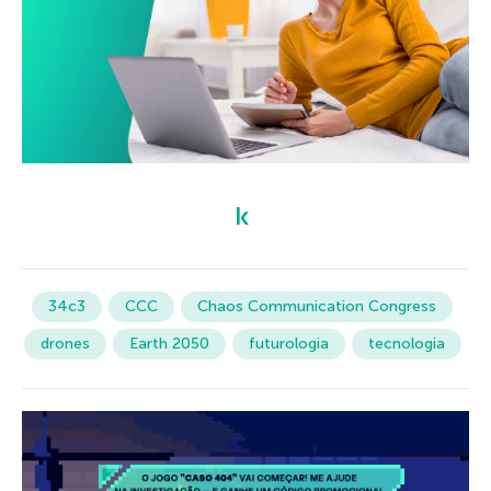
34c3
CCC
Chaos Communication Congress
drones
Earth 2050
futurologia
tecnologia