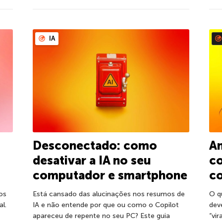
IA
Desconectado: como
A
desativar a IA no seu
co
computador e smartphone
c
os
Está cansado das alucinações nos resumos de
O q
l.
IA e não entende por que ou como o Copilot
dev
apareceu de repente no seu PC? Este guia
“vira