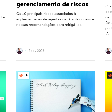
gerenciamento de riscos
O a
ded
Os 10 principais riscos associados à
 dos
de 
implementação de agentes de IA autônomos e
Est
nossas recomendações para mitigá-los.
pod
IA.
2 fev 2026
IA