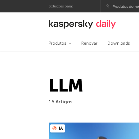
Soluções para:
Produtos domés
Blog oficial da Kasp
Produtos
Renovar
Downloads
LLM
15 Artigos
IA