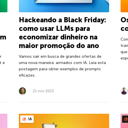
Hackeando a Black Friday:
Os
como usar LLMs para
co
om
economizar dinheiro na
Com
maior promoção do ano
tra
que
r
Vamos sair em busca de grandes ofertas de
espe
t e
uma nova maneira: armados com IA. Leia esta
postagem para obter exemplos de prompts
eficazes.
21 nov 2025
IA