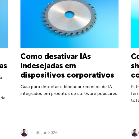
Como desativar IAs
Co
tas
indesejadas em
sh
dispositivos corporativos
co
a
a
Guia para detectar e bloquear recursos de IA
Est
integrados em produtos de software populares.
fer
ria
tot
30 jun 2026