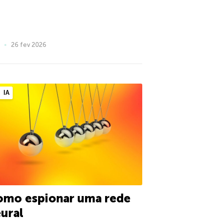
26 fev 2026
IA
omo espionar uma rede
ural