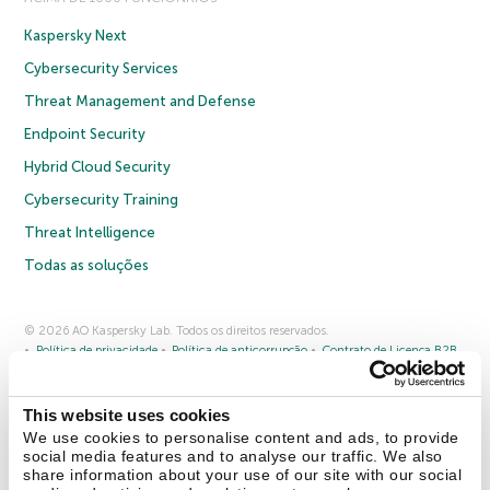
Kaspersky Next
Cybersecurity Services
Threat Management and Defense
Endpoint Security
Hybrid Cloud Security
Cybersecurity Training
Threat Intelligence
Todas as soluções
© 2026 AO Kaspersky Lab. Todos os direitos reservados.
Política de privacidade
Política de anticorrupção
Contrato de Licença B2B
Contrato de Licença B2C
Termos e condições de venda
Cookies
This website uses cookies
Fale conosco
Sobre a Kaspersky
Parceiros
Blog
Centro de recursos
We use cookies to personalise content and ads, to provide
Comunicado à imprensa
social media features and to analyse our traffic. We also
share information about your use of our site with our social