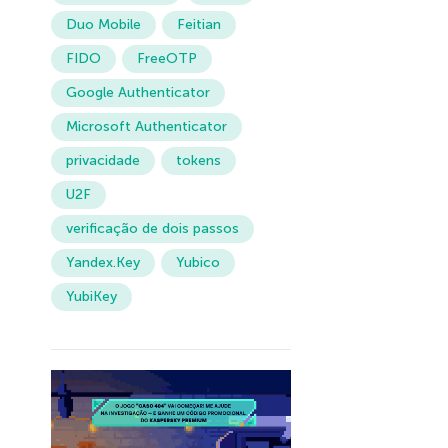
Duo Mobile
Feitian
FIDO
FreeOTP
Google Authenticator
Microsoft Authenticator
privacidade
tokens
U2F
verificação de dois passos
Yandex.Key
Yubico
YubiKey