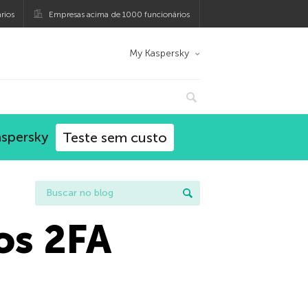
rios
Empresas acima de 1000 funcionários
My Kaspersky
aspersky
Teste sem custo
os 2FA