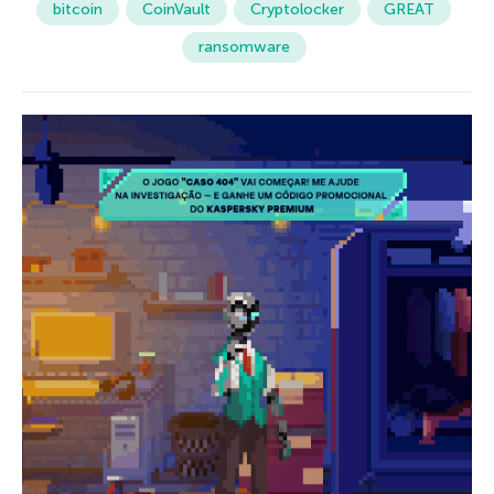
bitcoin
CoinVault
Cryptolocker
GREAT
ransomware