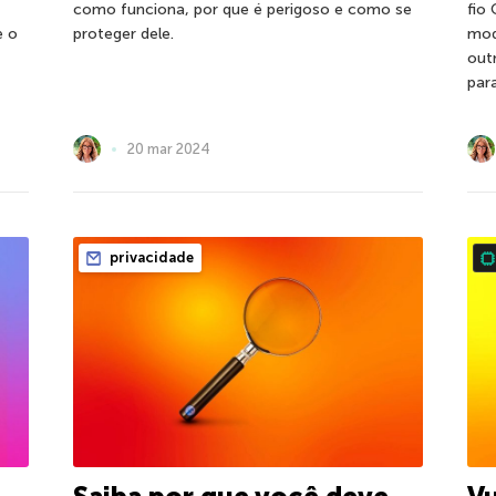
como funciona, por que é perigoso e como se
fio
e o
proteger dele.
mod
out
par
20 mar 2024
privacidade