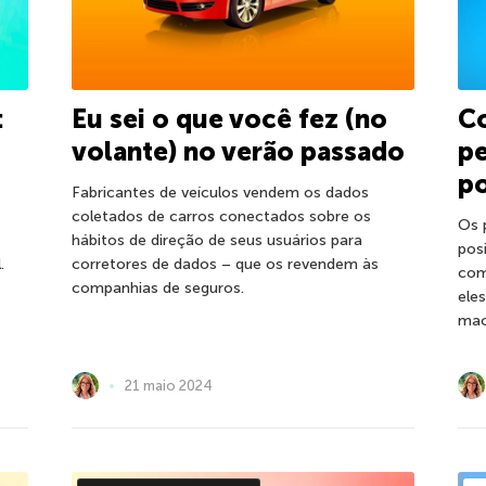
:
Eu sei o que você fez (no
C
volante) no verão passado
pe
po
Fabricantes de veículos vendem os dados
coletados de carros conectados sobre os
Os 
hábitos de direção de seus usuários para
pos
.
corretores de dados­ – que os revendem às
com
companhias de seguros.
ele
mac
21 maio 2024