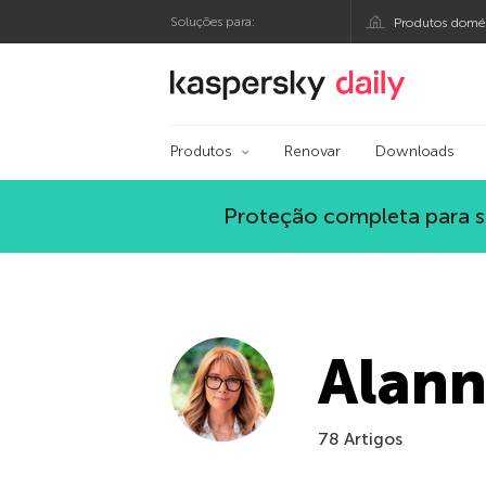
Soluções para:
Produtos domés
Blog oficial da Kasp
Produtos
Renovar
Downloads
Proteção completa para s
Alann
78 Artigos