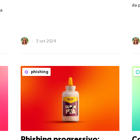
da 
ta
3 set 2024
phishing
Phishing progressivo:
Co