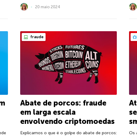
20 maio 2024
fraude
om
Abate de porcos: fraude
A
em larga escala
se
envolvendo criptomoedas
s
rede
Explicamos o que é o golpe do abate de porcos:
Os 