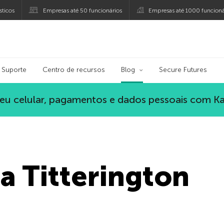
ticos
Empresas até 50 funcionários
Empresas até 1000 funcioná
ersky
Suporte
Centro de recursos
Blog
Secure Futures
eu celular, pagamentos e dados pessoais com K
a Titterington