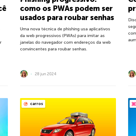
cê
como os PWAs podem ser
p
usados para roubar senhas
Dis
seg
e
Uma nova técnica de phishing usa aplicativos
com
da web progressivos (PWAs) para imitar as
aum
r
janelas do navegador com endereços da web
convincentes para roubar senhas.
28 jun 2024
carros