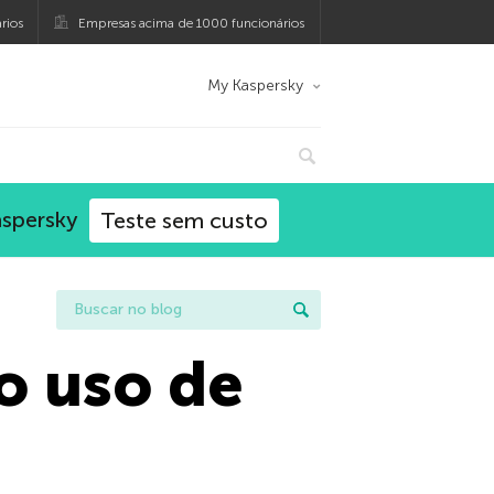
rios
Empresas acima de 1000 funcionários
My Kaspersky
aspersky
Teste sem custo
o uso de