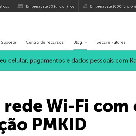
ticos
Empresas até 50 funcionários
Empresas até 1000 funcioná
ersky
Suporte
Centro de recursos
Blog
Secure Futures
eu celular, pagamentos e dados pessoais com K
 rede Wi-Fi com 
ação PMKID