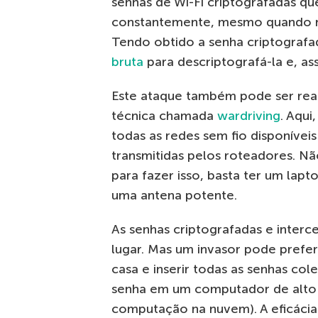
senhas de Wi-Fi criptografadas q
constantemente, mesmo quando ne
Tendo obtido a senha criptografa
bruta
para descriptografá-la e, as
Este ataque também pode ser rea
técnica chamada
wardriving
. Aqui
todas as redes sem fio disponívei
transmitidas pelos roteadores. N
para fazer isso, basta ter um lap
uma antena potente.
As senhas criptografadas e inter
lugar. Mas um invasor pode prefe
casa e inserir todas as senhas c
senha em um computador de alto
computação na nuvem). A eficácia