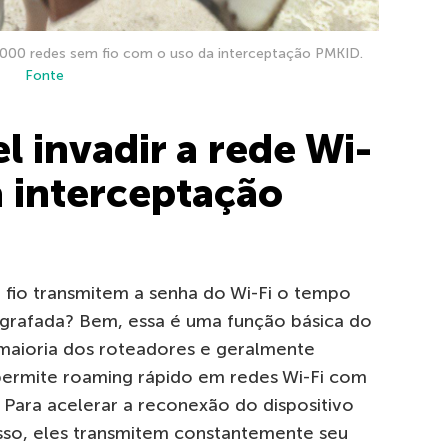
 5.000 redes sem fio com o uso da interceptação PMKID.
Fonte
l invadir a rede Wi-
a interceptação
 fio transmitem a senha do Wi-Fi o tempo
ografada? Bem, essa é uma função básica do
aioria dos roteadores e geralmente
permite roaming rápido em redes Wi-Fi com
 Para acelerar a reconexão do dispositivo
sso, eles transmitem constantemente seu