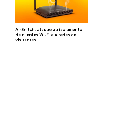
AirSnitch: ataque ao isolamento
de clientes Wi-Fi e a redes de
visitantes