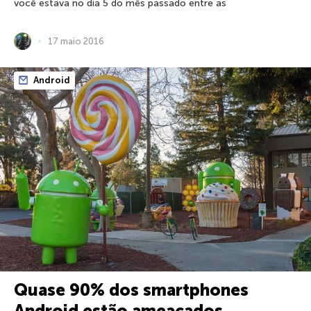
você estava no dia 5 do mês passado entre às
17 maio 2016
Android
Quase 90% dos smartphones
Android estão ameaçados