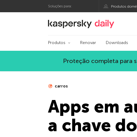
Soluções para:
Produtos domés
Blog oficial da Kasp
Produtos
Renovar
Downloads
Proteção completa para s
carros
Apps em a
a chave do