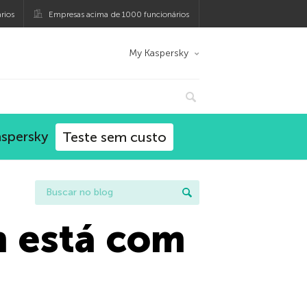
rios
Empresas acima de 1000 funcionários
My Kaspersky
aspersky
Teste sem custo
 está com