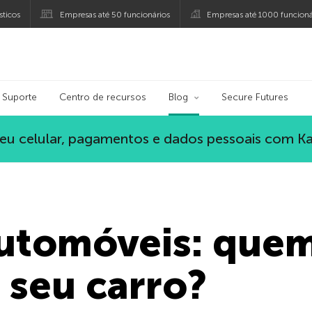
ticos
Empresas até 50 funcionários
Empresas até 1000 funcioná
ersky
Suporte
Centro de recursos
Blog
Secure Futures
eu celular, pagamentos e dados pessoais com K
utomóveis: quem
 seu carro?