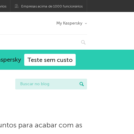
rios
Empresas acima de 1000 funcionários
My Kaspersky
aspersky
Teste sem custo
untos para acabar com as