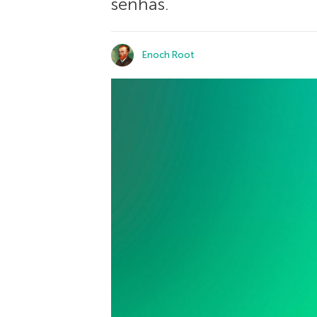
senhas.
Enoch Root