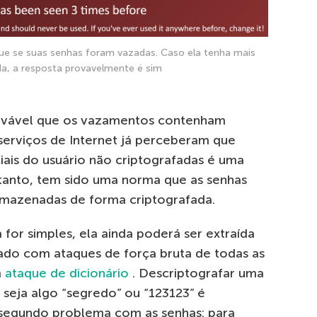
e se suas senhas foram vazadas. Caso ela tenha mais
a, a resposta provavelmente é sim
rovável que os vazamentos contenham
serviços de Internet já perceberam que
ais do usuário não criptografadas é uma
rtanto, tem sido uma norma que as senhas
armazenadas de forma criptografada.
 for simples, ela ainda poderá ser extraída
ado com ataques de força bruta de todas as
m
ataque de dicionário
. Descriptografar uma
l seja algo “segredo” ou “123123” é
o segundo problema com as senhas: para