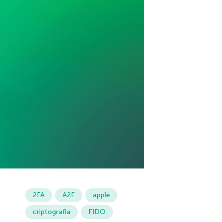
2FA
A2F
apple
criptografia
FIDO