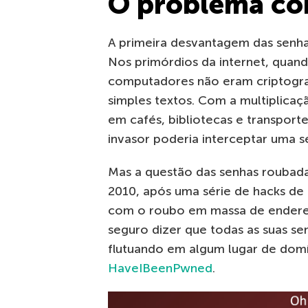
O problema co
A primeira desvantagem das senhas
Nos primórdios da internet, quan
computadores não eram criptogra
simples textos. Com a multiplicaç
em cafés, bibliotecas e transport
invasor poderia interceptar uma 
Mas a questão das senhas roubada
2010, após uma série de hacks de 
com o roubo em massa de endereço
seguro dizer que todas as suas se
flutuando em algum lugar de domín
HaveIBeenPwned
.