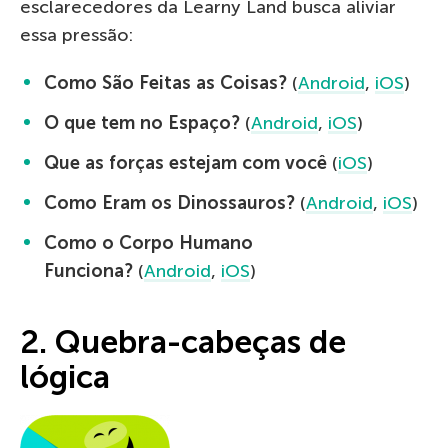
esclarecedores da Learny Land busca aliviar
essa pressão:
Como São Feitas as Coisas?
(
Android
,
iOS
)
O que tem no Espaço?
(
Android
,
iOS
)
Que as forças estejam com você
(
iOS
)
Como Eram os Dinossauros?
(
Android
,
iOS
)
Como o Corpo Humano
Funciona?
(
Android
,
iOS
)
2. Quebra-cabeças de
lógica