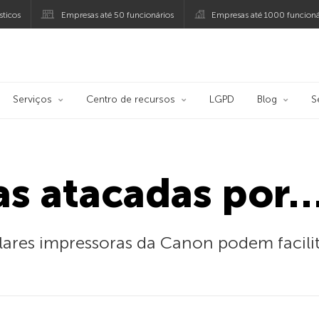
ticos
Empresas até 50 funcionários
Empresas até 1000 funcioná
ersky
Serviços
Centro de recursos
LGPD
Blog
S
as atacadas por…
res impressoras da Canon podem facilita