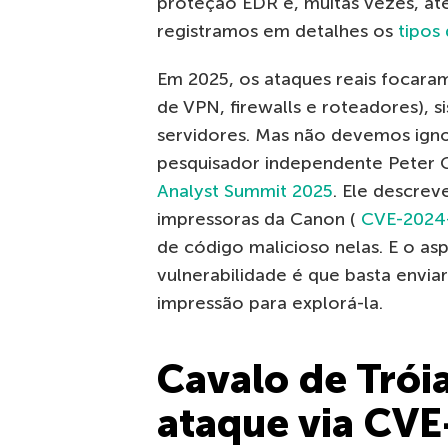
proteção EDR e, muitas vezes, até
registramos em detalhes os
tipos 
Em 2025, os ataques reais focara
de VPN, firewalls e roteadores), s
servidores. Mas não devemos igno
pesquisador independente Peter 
Analyst Summit 2025
. Ele descrev
impressoras da Canon (
CVE-2024
de código malicioso nelas. E o as
vulnerabilidade é que basta envi
impressão para explorá-la.
Cavalo de Tróia
ataque via CV