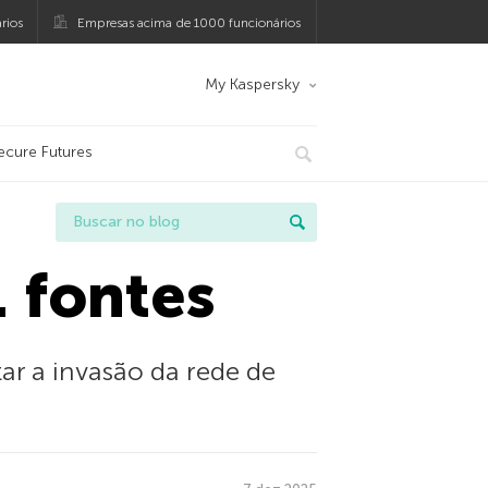
rios
Empresas acima de 1000 funcionários
My Kaspersky
ecure Futures
 fontes
r a invasão da rede de