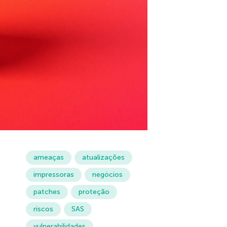
ameaças
atualizações
impressoras
negócios
patches
proteção
riscos
SAS
vulnerabilidades